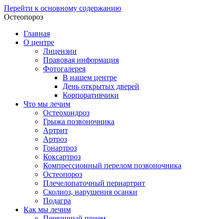
Перейти к основному содержанию
Остеопороз
Главная
О центре
Лицензии
Правовая информация
Фотогалерея
В нашем центре
День открытых дверей
Корпоративчики
Что мы лечим
Остеохондроз
Грыжа позвоночника
Артрит
Артроз
Гонартроз
Коксартроз
Компрессионный перелом позвоночника
Остеопороз
Плечелопаточный периартрит
Сколиоз, нарушения осанки
Подагра
Как мы лечим
Первичный прием