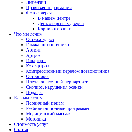
Лицензии
Правовая информация
Фотогалерея
В нашем центре
День открытых дверей
Корпоративчики
Что мы лечим
Остеохондроз
Грыжа позвоночника
Артрит
Артроз
Гонартроз
Коксартроз
Компрессионный перелом позвоночника
Остеопороз
Плечелопаточный периартрит
Сколиоз, нарушения осанки
Подагра
Как мы лечим
Первичный прием
Реабилитационные программы
Медицинский массаж
Методика
Стоимость услуг
Статьи