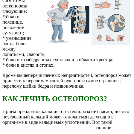
Симптомы
остеопороза
следующие:
* боли в
пояснице,
появление
сутулости;
* уменьшение
роста, боли
между
лопатками, слабость;
* боли в тазобедренных суставах и в области крестца;
* боли в кистях и стопах.
Кроме вышеперечисленных неприятностей, остеопороз может
привести к переломам костей рук, ног и самое страшное -
перелому шейки бедра и позвоночника.
КАК ЛЕЧИТЬ ОСТЕОПОРОЗ?
Прием препаратов кальция от остеопороза не спасает, но зато
неусвоенный кальций может отложиться где угодно в
организме в виде кальциевых
уплотнений. Вот такой
сюрприз.