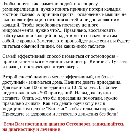
Чтобы понять как грамотно подойти к вопросу
реминерализации, нужно понять причину потери кальция
костной тканью. А причина проста - ослабленные мышцы не
выполняют функцию питания костей и не доставляют им
кальций. Чтобы возобновить поставку ценного
микроэлемента, нужно что?... Правильно, восстановить
работу мышц и кальций попадет в место назначения сам
собой, с кровью. Заметьте, это произойдет даже если вы будете
питаться обычной пищей, без каких-либо таблеток.
Самый эффективный способ избавиться от остеопороза -
прийти заниматься в медицинский центр "Кинезис". Тут вам
и врачи, и инструкторы, и тренажеры...
Второй способ намного менее эффективный, но более
доступный - заниматься дома. Начните делать приседания.
Для новичков 100 приседаний по 10-20 за раз. Для более
подготовленных - 500 приседаний. На выдохе нужно
вставать. Опять же, что бы приседания помогали, нужно
правильно дышать. Как это делать обучают у нас в
медицинском центре "Кинезис" в обязательном порядке.
Приходите за здоровьем и легкостью движения без боли!
Е
сли Вам поставили диагноз Остеопороз, записывайтесь
на диагностику и лечение в