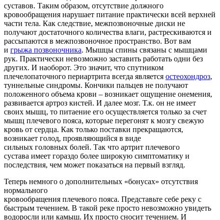
суставов. Таким образом, отсутствие должного
кровообращения нарушает питание практически всей верхней
части тела. Как следствие, межпозвоночные диски не
получают достаточного количества влаги, растрескиваются и
рассыпаются в межпозвоночное пространство. Вот вам
и
грыжа позвоночника
. Мышцы спины связаны с мышцами
рук. Практически невозможно заставить работать одни без
других. И наоборот. Это значит, что спутником
плечелопаточного периартрита всегда является
остеохондроз
,
туннельные синдромы. Кончики пальцев не получают
положенного объема крови – возникает ощущение онемения,
развивается артроз кистей. И далее мозг. Т.к. он не имеет
своих мышц, то питаение его осуществляется только за счет
мышц плечевого пояса, которые перегонят к мозгу свежую
кровь от сердца. Как только поставки прекращаются,
возникает голод, проявляющийся в виде
сильных головных болей. Так что артрит плечевого
сустава имеет гораздо более широкую симптоматику и
последствия, чем может показаться на первый взгляд.
Теперь немного о дополнительных «бонусах» отсутствия
нормального
кровообращения плечевого пояса. Представьте себе реку с
быстрым течением. В такой реке просто невозможно увидеть
водоросли или камыш. Их просто сносит течением. И