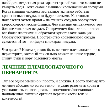
наоборот, медленная река зарастет травой так, что можно не
увидеть воды. Тоже самое с нашими кровеносными сосудами.
Когда мышцы человека заставляют активно работать
кровеносные сосуды, они будут чистыми. Как только
появляется застой крови – на стенках сосудов образуются
атеросклеротические бляшки. Чем меньше мы движемся, тем
больше «ила» там оседает. Со временем бляшки становятся
все более жесткими и обрастают кристаллами кальция.
Образуются тромбы. Пространство кровеносного сосуда
сужается. Итог – инфаркт миокарда, инсульт.
Что делать? Каким должно быть лечение плечелопаточного
периартрита, который так сильно влияет на наше сердце,
спину, руки и кору головного мозга?
ЛЕЧЕНИЕ ПЛЕЧЕЛОПАТОЧНОГО
ПЕРИАРТРИТА
Тут все одновременно и просто, и сложно. Просто потому, что
лечение абсолютно естественно – нужно разогнать кровь и
уже напитать ею все органы и конечности/восстановить
полноценное питание органов верхней части тела и
конечностей..
Почему