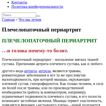
Контакты
Политика конфиденциальности
Форма поиска
Главная
»
Что мы лечим
Поиск
Вы здесь
Плечелопаточный периартрит
ПЛЕЧЕЛОПАТОЧНЫЙ ПЕРИАРТРИТ
…и голова почему-то болит.
Плечелопаточный периартрит – воспаление мягких тканей
сустава.
Причинами артрита плечевого сустава, как и любого
другого вида
артрита
,
артроза
,
являются травмы,
ревматоидные заболевания и все та же пресловутая
малоподвижность, при которой мышцы, окружающие
плечевой сустав, гипорофируются. Как только человек, в силу
ли болей после травмы, или по производственной
необходимости (работа за компьютером, например),
ограничивает подвижность плечевого сустава, в его полости
возникают застойные явления. Мышцы теряют эластичность,
появляется феномен «застывшего плеча» - рукой получается