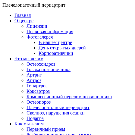
Перейти к основному содержанию
Плечелопаточный периартрит
Главная
О центре
Лицензии
Правовая информация
Фотогалерея
В нашем центре
День открытых дверей
Корпоративчики
Что мы лечим
Остеохондроз
Грыжа позвоночника
Артрит
Артроз
Гонартроз
Коксартроз
Компрессионный перелом позвоночника
Остеопороз
Плечелопаточный периартрит
Сколиоз, нарушения осанки
Подагра
Как мы лечим
Первичный прием
Реабилитационные программы