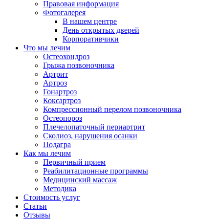
Правовая информация
Фотогалерея
В нашем центре
День открытых дверей
Корпоративчики
Что мы лечим
Остеохондроз
Грыжа позвоночника
Артрит
Артроз
Гонартроз
Коксартроз
Компрессионный перелом позвоночника
Остеопороз
Плечелопаточный периартрит
Сколиоз, нарушения осанки
Подагра
Как мы лечим
Первичный прием
Реабилитационные программы
Медицинский массаж
Методика
Стоимость услуг
Статьи
Отзывы